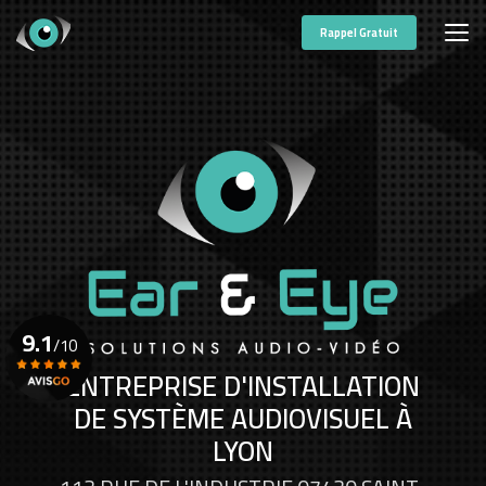
Aller
au
Rappel Gratuit
contenu
principal
9.1
/10
ENTREPRISE D'INSTALLATION
DE SYSTÈME AUDIOVISUEL À
Voir le certificat
LYON