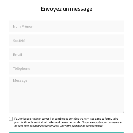
Envoyez un message
Nom Prénom
Société
Email
Téléphone
Message
J'autorise ce site à conserver l'ensemble des données transmises dans ce formulaire
pour faciliter le suivi et le traitement de ma demande.
(Aucune exploitation commerciale
ne sera faite des données conservées. Voir notre
politique de confidentialité
)