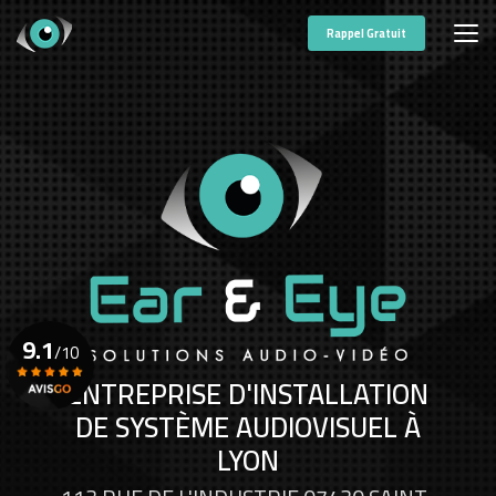
Aller
au
Rappel Gratuit
contenu
principal
9.1
/10
ENTREPRISE D'INSTALLATION
DE SYSTÈME AUDIOVISUEL À
Voir le certificat
LYON