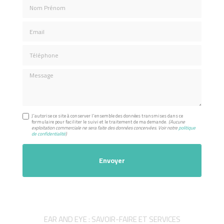
Nom Prénom
Email
Téléphone
Message
J'autorise ce site à conserver l'ensemble des données transmises dans ce
formulaire pour faciliter le suivi et le traitement de ma demande.
(Aucune
exploitation commerciale ne sera faite des données concervées. Voir notre
politique
de confidentialité
)
EAR AND EYE : SAVOIR-FAIRE ET SERVICES