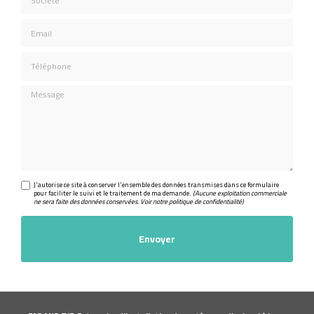
Email
Téléphone
Message
J'autorise ce site à conserver l'ensemble des données transmises dans ce formulaire
pour faciliter le suivi et le traitement de ma demande.
(Aucune exploitation commerciale
ne sera faite des données conservées. Voir notre
politique de confidentialité
)