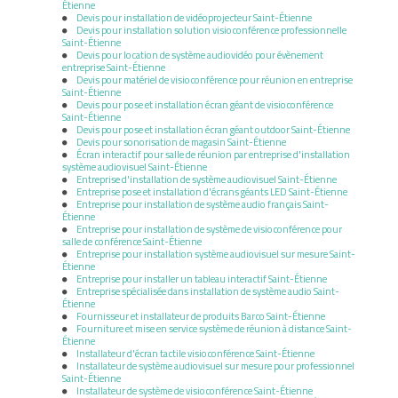
Étienne
Devis pour installation de vidéoprojecteur Saint-Étienne
Devis pour installation solution visioconférence professionnelle
Saint-Étienne
Devis pour location de système audiovidéo pour évènement
entreprise Saint-Étienne
Devis pour matériel de visioconférence pour réunion en entreprise
Saint-Étienne
Devis pour pose et installation écran géant de visioconférence
Saint-Étienne
Devis pour pose et installation écran géant outdoor Saint-Étienne
Devis pour sonorisation de magasin Saint-Étienne
Écran interactif pour salle de réunion par entreprise d'installation
système audiovisuel Saint-Étienne
Entreprise d'installation de système audiovisuel Saint-Étienne
Entreprise pose et installation d'écrans géants LED Saint-Étienne
Entreprise pour installation de système audio français Saint-
Étienne
Entreprise pour installation de système de visioconférence pour
salle de conférence Saint-Étienne
Entreprise pour installation système audiovisuel sur mesure Saint-
Étienne
Entreprise pour installer un tableau interactif Saint-Étienne
Entreprise spécialisée dans installation de système audio Saint-
Étienne
Fournisseur et installateur de produits Barco Saint-Étienne
Fourniture et mise en service système de réunion à distance Saint-
Étienne
Installateur d'écran tactile visioconférence Saint-Étienne
Installateur de système audiovisuel sur mesure pour professionnel
Saint-Étienne
Installateur de système de visioconférence Saint-Étienne