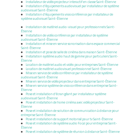
Installateur de vidéoprojecteur interactif en classe Saint-Étienne
Installation d'équipements audiovisuel par installateur de système
audiovisuel Saint-Étienne
Installation d'équipements visioconférence par installateur de
système audivisuel Saint-Étienne
Installation de matériel audio-visuel pour professionnels Saint-
Étienne
Installation de vidéoconférence par installateur de système
audiovisuel Saint-Étienne
Installation et mise en service sonorisation dans espace commercial
Saint-Étienne
Installation et pose de salle de cinéma dans maison Saint-Étienne
Installation système audio haut de gamme pour particuliers Saint-
Étienne
Location de matériel audio et vidéo pour entreprises Saint-Étienne
Location de matériel audiovisuel professionnel Saint-Étienne
Mise en service de vidéoconférence par installateur de système
audiovisuel Saint-Étienne
Mise en service de vidéoprojecteur dans entreprise Saint-Étienne
Mise en service système de visioconférence dans entreprise Saint-
Étienne
Pose et installation d'écran géant par installateur système
audiovisuel Saint-Étienne
Pose et installation de home cinéma avec vidéoprojecteur Saint-
Étienne
Pose et installation de solution de communication à distance pour
entreprise Saint-Étienne
Pose et installation de support motorisé pour tv Saint-Étienne
Pose et installation de système audio Focal pour entreprise Saint-
Étienne
Pose et installation de système de réunion à distance Saint-Étienne