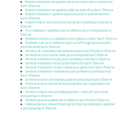
Pose et installation de système de sonorisation pour commerces
Saint-Étienne
Pose et installation de système vidéo de salles Poly Saint-Étienne
Pose et installation système audiovisuel dans salle de réunion
Saint-Étienne
Pose et mise en service d'écran tactile pour professionnels Saint-
Étienne
Prix installation système visio conférence pour entreprise Saint-
Étienne
Professionnel pour installation écran géant outdoor Saint-Étienne
Professionnel pour mettre en place un affichage dynamique en
point de vente Saint-Étienne
Vendeur et installateur de matériel audiovisuel Poly Saint-Étienne
Vente de solution audio vidéo pour entreprise Saint-Étienne
Vente et installation audio pour professionnels Saint-Étienne
Vente et installation écran publicitaire LED Saint-Étienne
Vente et installation home cinéma pour particulier Saint-Étienne
Vente et installation matériel de visioconférence professionnel
Saint-Étienne
Vente et location de matériel audio et audiovisuel Saint-Étienne
Vente et mise en service de tv et projecteur pour professionnel
Saint-Étienne
Vente et mise en service vidéoprojecteur interactif pour école
primaire Saint-Étienne
Vente et pose de système de conférence sans fil Saint-Étienne
Vidéoprojecteur interactif prix par entreprise installation système
audiovisuel Saint-Étienne