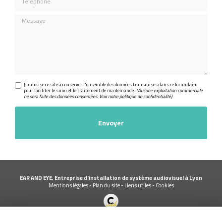
Message
J'autorise ce site à conserver l'ensemble des données transmises dans ce formulaire
pour faciliter le suivi et le traitement de ma demande.
(Aucune exploitation commerciale
ne sera faite des données conservées. Voir notre
politique de confidentialité
)
EAR AND EYE, Entreprise d'installation de système audiovisuel à Lyon
Mentions légales
-
Plan du site
-
Liens utiles
-
Cookies
Création et référencement de site Internet