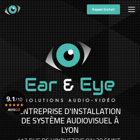
Aller
au
Rappel Gratuit
contenu
principal
9.1
/10
ENTREPRISE D'INSTALLATION
DE SYSTÈME AUDIOVISUEL À
Voir le certificat
LYON