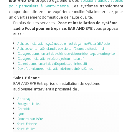
EAR AND EYE
propose également des
solutions audiovisuelles
pour particuliers à Saint-Étienne
. Ces systèmes transforment
chaque domicile en une expérience multimédia immersive, pour
un divertissement domestique de haute qualité.
En plus de ses services :
Pose et installation de système
audio Focal pour entreprise, EAR AND EYE
vous propose
aussi :
Achat et installation système audio haut de gamme Waterfall Audio
Achat et vente matériel audio et visio conférence professionnel
Câblage et branchement de système de visioconférence pour entreprise
Câblage et installation vidéoprojecteur interactif
Câble et branchement de vidéoprojecteur interactif
Devis fourniture et installation de home cinéma Sonos
Saint-Étienne
EAR AND EYE Entreprise d'installation de système
audiovisuel intervient à proximité de :
Annonay
Bourgoin-Jallieu
Grenoble
Lyon
Romans-sur-Isère
Saint-Étienne
Saint-Vallier