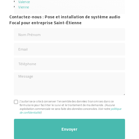
Valence
Vienne
Contactez-nous : Pose et installation de système audio
Focal pour entreprise Saint-Étienne
Nom Prénom
Email
Téléphone
Message
J'autorise ce site à conserver l'ensemble des données transmises dans ce
formulaire pour faciliter le suivi et le traitement de ma demande.
(Aucune
exploitation commerciale ne sera faite des données concervées. Voir notre
politique
de confidentialité
)