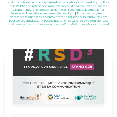
audio haut de gamme par entreprise installation système audiovisuel à Lyon
|
Pose
et installation de système de visioconférence et audio pour réunion à distance à
Valence
|
Installation d’écran tactile interactif pour une salle de réunion et
l’équipement de systèmes de visioconférence à Lyon
|
Entreprise française qui
propose des solutions de visioconférence et l’installation de matériel audio vidéo
pour professionnel à Lyon
|
Pose et installation de système de visioconférence et
audio pour réunion à distance par entreprise d'installation de système audiovisuel
à Lyon
|
Installation d’écran tactile interactif pour une salle de réunion et
l’équipement d’un système de visioconférence à Valence
|
Installation d’écran
tactile interactif pour une salle de réunion et l’équipement d’un système de
visioconférence à Lyon
|
Équipement de salle de réunion avec du matériel de
visioconférence pour les entreprises à Lyon