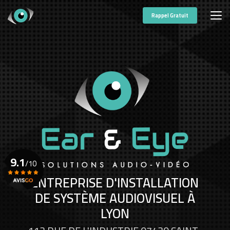
Aller
au
Rappel Gratuit
contenu
principal
9.1
/10
ENTREPRISE D'INSTALLATION
DE SYSTÈME AUDIOVISUEL À
Voir le certificat
LYON