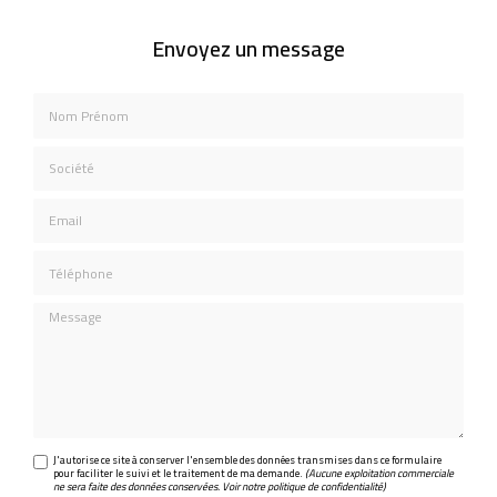
Envoyez un message
Nom Prénom
Société
Email
Téléphone
Message
J'autorise ce site à conserver l'ensemble des données transmises dans ce formulaire
pour faciliter le suivi et le traitement de ma demande.
(Aucune exploitation commerciale
ne sera faite des données conservées. Voir notre
politique de confidentialité
)