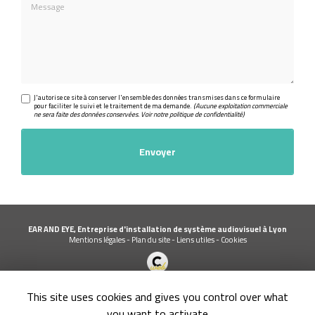
Message
J'autorise ce site à conserver l'ensemble des données transmises dans ce formulaire
pour faciliter le suivi et le traitement de ma demande.
(Aucune exploitation commerciale
ne sera faite des données conservées. Voir notre
politique de confidentialité
)
EAR AND EYE, Entreprise d'installation de système audiovisuel à Lyon
Mentions légales
-
Plan du site
-
Liens utiles
-
Cookies
Création et référencement de site Internet
This site uses cookies and gives you control over what
Demande de Devis
Secteur
-
En savoir +
you want to activate