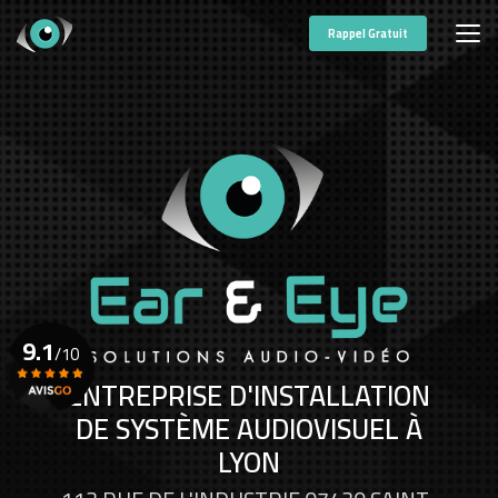
Aller
au
Rappel Gratuit
contenu
principal
9.1
/10
ENTREPRISE D'INSTALLATION
DE SYSTÈME AUDIOVISUEL À
Voir le certificat
LYON