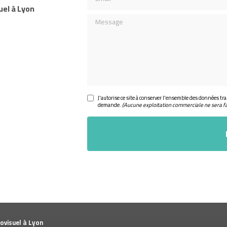
uel à Lyon
Message
J'autorise ce site à conserver l'ensemble des données tra
demande.
(Aucune exploitation commerciale ne sera f
ovisuel à Lyon