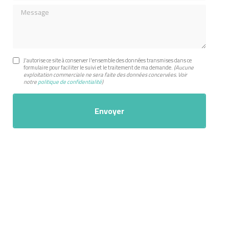
Message
J'autorise ce site à conserver l'ensemble des données transmises dans ce
formulaire pour faciliter le suivi et le traitement de ma demande.
(Aucune
exploitation commerciale ne sera faite des données concervées. Voir
notre
politique de confidentialité
)