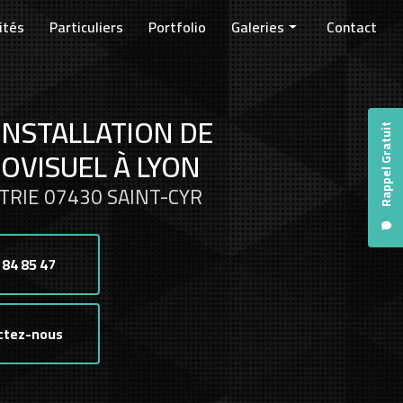
ités
Particuliers
Portfolio
Galeries
Contact
Entreprises
Collectivités
INSTALLATION DE
Particuliers
Rappel Gratuit
OVISUEL À LYON
TRIE 07430 SAINT-CYR
 84 85 47
ctez-nous