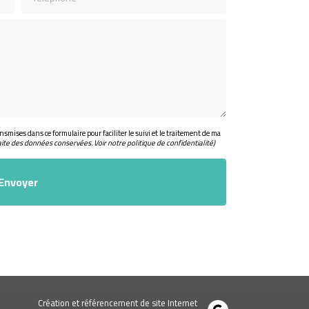
nsmises dans ce formulaire pour faciliter le suivi et le traitement de ma
aite des données conservées. Voir notre
politique de confidentialité
)
Création et référencement de site Internet