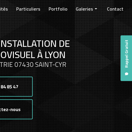
ités
Particuliers
Portfolio
Galeries
Contact
Entreprises
Collectivités
INSTALLATION DE
Particuliers
Rappel Gratuit
OVISUEL À LYON
TRIE 07430 SAINT-CYR
 84 85 47
ctez-nous