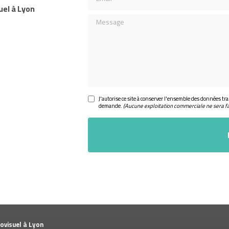
uel à Lyon
Message
J'autorise ce site à conserver l'ensemble des données tra
demande.
(Aucune exploitation commerciale ne sera f
ovisuel à Lyon