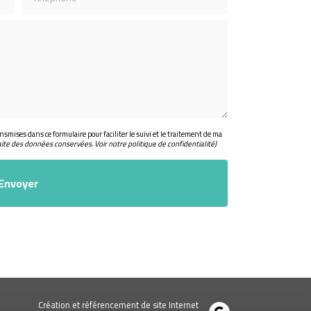
nsmises dans ce formulaire pour faciliter le suivi et le traitement de ma
aite des données conservées. Voir notre
politique de confidentialité
)
Création et référencement de site Internet