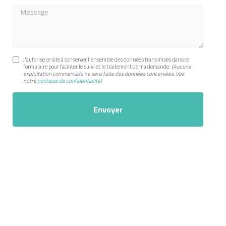
Message
J'autorise ce site à conserver l'ensemble des données transmises dans ce
formulaire pour faciliter le suivi et le traitement de ma demande.
(Aucune
exploitation commerciale ne sera faite des données concervées. Voir
notre
politique de confidentialité
)