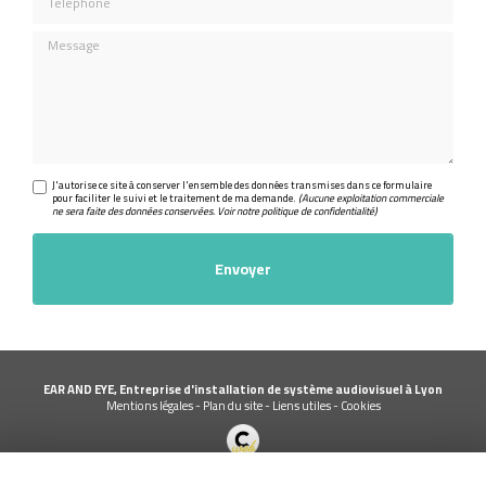
Message
J'autorise ce site à conserver l'ensemble des données transmises dans ce formulaire
pour faciliter le suivi et le traitement de ma demande.
(Aucune exploitation commerciale
ne sera faite des données conservées. Voir notre
politique de confidentialité
)
EAR AND EYE, Entreprise d'installation de système audiovisuel à Lyon
Mentions légales
-
Plan du site
-
Liens utiles
-
Cookies
Création et référencement de site Internet