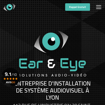
Aller
au
Rappel Gratuit
contenu
principal
9.1
/10
ENTREPRISE D'INSTALLATION
DE SYSTÈME AUDIOVISUEL À
Voir le certificat
LYON