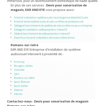
immersive, pour un divertissement domestique de haute qualité.
En plus de ses services :
Devis pour sonorisation de
magasin, EAR AND EYE
vous propose aussi :
Achat et installation système audio haut de gamme Waterfall Audio
Achat et vente matériel audio et visio conférence professionnel
Câblage et branchement de système de visioconférence pour entreprise
Câblage et installation vidéoprojecteur interactif
Câble et branchement de vidéoprojecteur interactif
Devis fourniture et installation de home cinéma Sonos
Romans-sur-Isère
EAR AND EYE Entreprise d'installation de système
audiovisuel intervient à proximité de :
Annonay
Bourgoin-Jallieu
Grenoble
Lyon
Romans-sur-Isère
Saint-Étienne
Saint-Vallier
Valence
Vienne
Contactez-nous : Devis pour sonorisation de magasin
Romans-sur-Isère