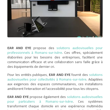
EAR AND EYE
propose des
solutions audiovisuelles pour
professionnels à Romans-sur-Isère
. Ces offres, spécialement
élaborées pour les besoins des entreprises, facilitent une
communication efficace et une collaboration sans faille grâce à
des équipements de dernier cri.
Pour les entités publiques,
EAR AND EYE
fournit des
solutions
audiovisuelles pour collectivités à Romans-sur-Isère
. Adaptées
aux exigences des espaces communautaires, ces installations
améliorent l'interaction et l'accessibilité pour tous les citoyens.
EAR AND EYE
propose également des
solutions audiovisuelles
pour particuliers à Romans-sur-Isère
. Ces systèmes
transforment chaque domicile en une expérience multimédia