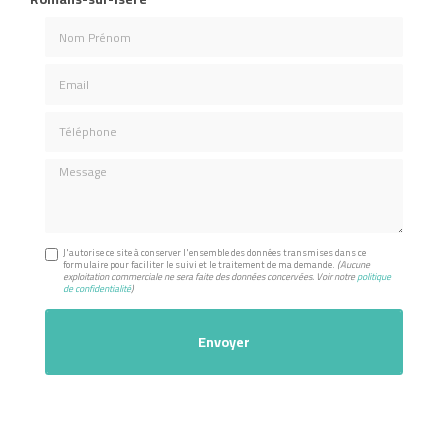
Nom Prénom
Email
Téléphone
Message
J'autorise ce site à conserver l'ensemble des données transmises dans ce
formulaire pour faciliter le suivi et le traitement de ma demande.
(Aucune
exploitation commerciale ne sera faite des données concervées. Voir notre
politique
de confidentialité
)