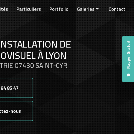
ités
Particuliers
Portfolio
Galeries
Contact
Entreprises
Collectivités
INSTALLATION DE
Particuliers
Rappel Gratuit
OVISUEL À LYON
TRIE 07430 SAINT-CYR
 84 85 47
ctez-nous