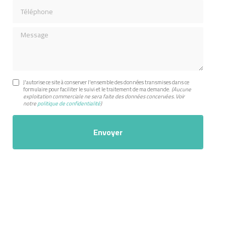
Téléphone
Message
J'autorise ce site à conserver l'ensemble des données transmises dans ce
formulaire pour faciliter le suivi et le traitement de ma demande.
(Aucune
exploitation commerciale ne sera faite des données concervées. Voir
notre
politique de confidentialité
)