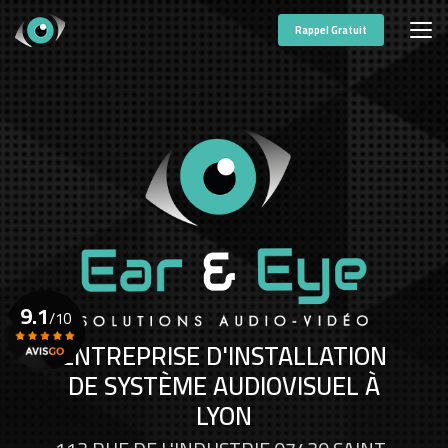
Aller
au
Rappel Gratuit
contenu
principal
9.1
/10
ENTREPRISE D'INSTALLATION
DE SYSTÈME AUDIOVISUEL À
Voir le certificat
LYON