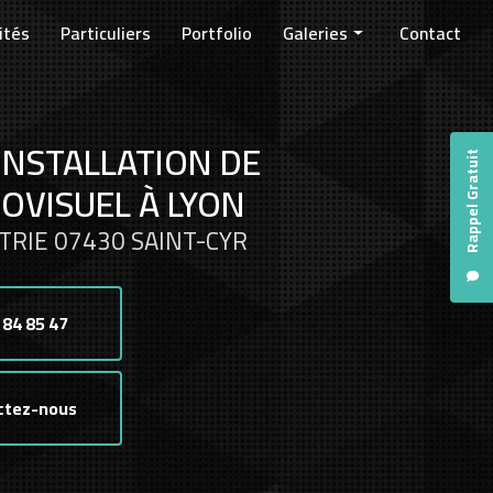
ités
Particuliers
Portfolio
Galeries
Contact
Entreprises
Collectivités
INSTALLATION DE
Particuliers
Rappel Gratuit
OVISUEL À LYON
TRIE 07430 SAINT-CYR
 84 85 47
ctez-nous