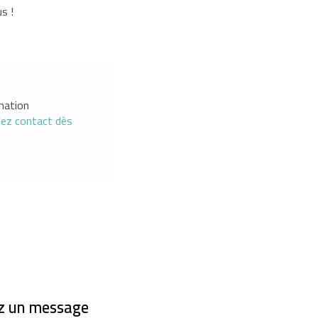
s !
mation
nez contact dès
z un message