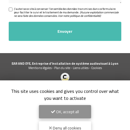
J'autorise ce site à conserver l'ensemble des données transmises dans ce formulaire
pour faciliter le suivi et le traitement de ma demande.
(Aucune exploitation commerciale
ne sera faite des données conservées. Voir notre
politique de confidentialité
)
EAR AND EYE, Entreprise d'installation de système audiovisuel à Lyon
Mentions légales
-
Plan du site
-
Liens utiles
-
Cookies
Création et référencement de site Internet
This site uses cookies and gives you control over what
Demande de Devis
Secteur
-
En savoir +
you want to activate
EAR AND EYE
Sitemap
OK, accept all
9.1
Fermer
/10
Entreprise d'installation de système audiovisuel à Lyon
7 avis
Deny all cookies