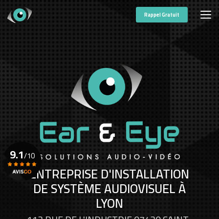
Aller
au
Rappel Gratuit
contenu
principal
9.1
/10
ENTREPRISE D'INSTALLATION
DE SYSTÈME AUDIOVISUEL À
Voir le certificat
LYON