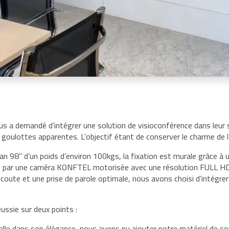
s a demandé d’intégrer une solution de visioconférence dans leur s
 goulottes apparentes. L’objectif étant de conserver le charme de la
ran 98’’ d’un poids d’environ 100kgs, la fixation est murale grâce à 
e par une caméra KONFTEL motorisée avec une résolution FULL H
oute et une prise de parole optimale, nous avons choisi d’intégrer
éussie sur deux points :
salle dans son élégance, nous avons pu ajouter notre matériel de s