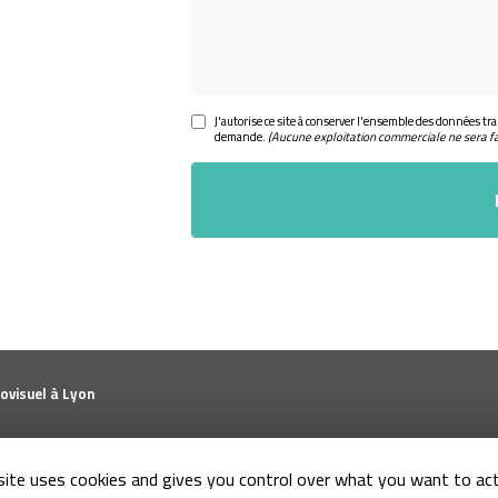
J'autorise ce site à conserver l'ensemble des données tra
demande.
(Aucune exploitation commerciale ne sera f
ovisuel à Lyon
Entreprise d'installation de système audiovisuel à Lyon
Zo
site uses cookies and gives you control over what you want to ac