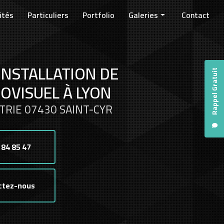
ités
Particuliers
Portfolio
Galeries
Contact
Entreprises
Collectivités
INSTALLATION DE
Particuliers
Rappel Gratuit
OVISUEL À LYON
TRIE 07430 SAINT-CYR
 84 85 47
ctez-nous