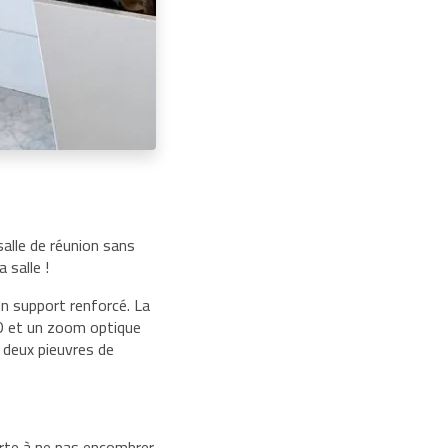
alle de réunion sans
 salle !
un support renforcé. La
D et un zoom optique
 deux pieuvres de
orte à ne pas encombrer