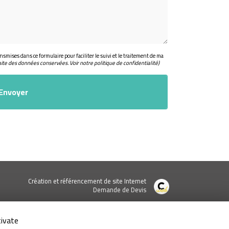
nsmises dans ce formulaire pour faciliter le suivi et le traitement de ma
aite des données conservées. Voir notre
politique de confidentialité
)
Création et référencement de site Internet
Demande de Devis
ne géographique
tivate