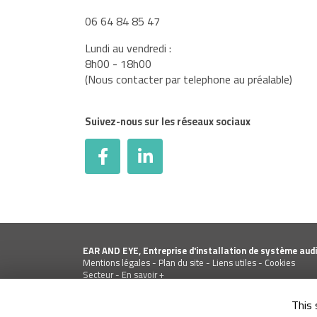
06 64 84 85 47
Lundi au vendredi :
8h00 - 18h00
(Nous contacter par telephone au préalable)
Suivez-nous sur les réseaux sociaux
EAR AND EYE, Entreprise d'installation de système audi
Mentions légales
-
Plan du site
-
Liens utiles
-
Cookies
Secteur
-
En savoir +
EAR AND EYE
Sitemap
This 