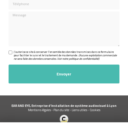
Téléphone
Message
J'autorise ce site à conserver l'ensemble des données transmises dans ce formulaire
pour faciliter le suivi et le traitement de ma demande.
(Aucune exploitation commerciale
ne sera faite des données conservées. Voir notre
politique de confidentialité
)
EAR AND EYE, Entreprise d'installation de système audiovisuel à Lyon
Mentions légales
-
Plan du site
-
Liens utiles
-
Cookies