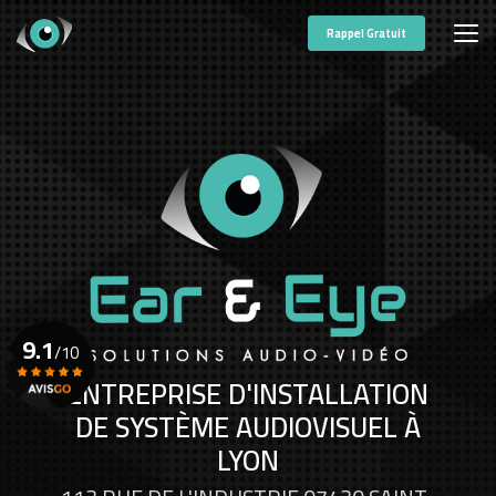
Aller
au
Rappel Gratuit
contenu
principal
9.1
/10
ENTREPRISE D'INSTALLATION
DE SYSTÈME AUDIOVISUEL À
Voir le certificat
LYON