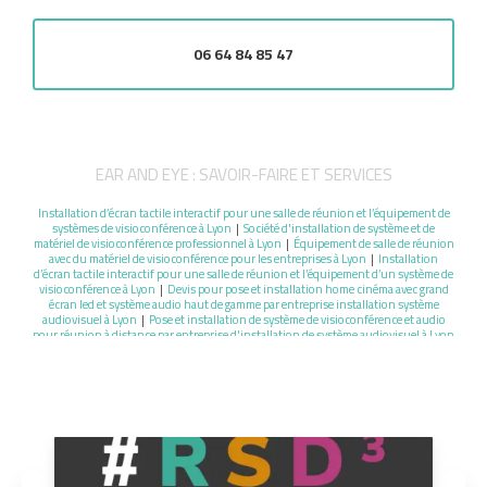
06 64 84 85 47
EAR AND EYE : SAVOIR-FAIRE ET SERVICES
Installation d’écran tactile interactif pour une salle de réunion et l’équipement de
systèmes de visioconférence à Lyon
|
Société d'installation de système et de
matériel de visioconférence professionnel à Lyon
|
Équipement de salle de réunion
avec du matériel de visioconférence pour les entreprises à Lyon
|
Installation
d’écran tactile interactif pour une salle de réunion et l’équipement d’un système de
visioconférence à Lyon
|
Devis pour pose et installation home cinéma avec grand
écran led et système audio haut de gamme par entreprise installation système
audiovisuel à Lyon
|
Pose et installation de système de visioconférence et audio
pour réunion à distance par entreprise d'installation de système audiovisuel à Lyon
|
Entreprise française qui propose des solutions de visioconférence et
l’installation de matériel audio vidéo pour professionnel à Lyon
|
Installation
d’écran tactile interactif pour une salle de réunion et l’équipement d’un système de
visioconférence à Valence
|
Pose et installation de système de visioconférence et
audio pour réunion à distance à Valence