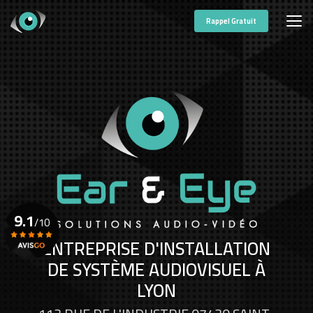
Aller
au
Rappel Gratuit
contenu
principal
9.1
/10
ENTREPRISE D'INSTALLATION
DE SYSTÈME AUDIOVISUEL À
Voir le certificat
LYON