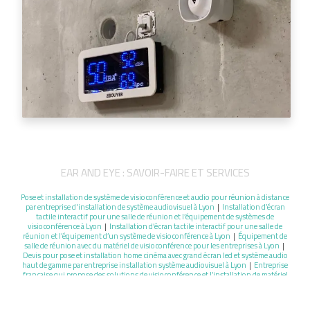
EAR AND EYE : SAVOIR-FAIRE ET SERVICES
Pose et installation de système de visioconférence et audio pour réunion à distance
par entreprise d'installation de système audiovisuel à Lyon
|
Installation d’écran
tactile interactif pour une salle de réunion et l’équipement de systèmes de
visioconférence à Lyon
|
Installation d’écran tactile interactif pour une salle de
réunion et l’équipement d’un système de visioconférence à Lyon
|
Équipement de
salle de réunion avec du matériel de visioconférence pour les entreprises à Lyon
|
Devis pour pose et installation home cinéma avec grand écran led et système audio
haut de gamme par entreprise installation système audiovisuel à Lyon
|
Entreprise
française qui propose des solutions de visioconférence et l’installation de matériel
audio vidéo pour professionnel à Lyon
|
Société d'installation de système et de
matériel de visioconférence professionnel à Lyon
|
Installation d’écran tactile
interactif pour une salle de réunion et l’équipement d’un système de