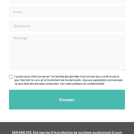
Email
Téléphone
Message
J'autorise ce site à conserver l'ensemble des données transmises dans ce formulaire
pour faciliter le suivi et le traitement de ma demande.
(Aucune exploitation commerciale
ne sera faite des données conservées. Voir notre
politique de confidentialité
)
EAR AND EYE, Entreprise d'installation de système audiovisuel à Lyon