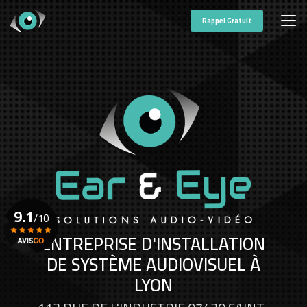
Aller
au
Rappel Gratuit
contenu
principal
9.1
/10
ENTREPRISE D'INSTALLATION
DE SYSTÈME AUDIOVISUEL À
Voir le certificat
LYON