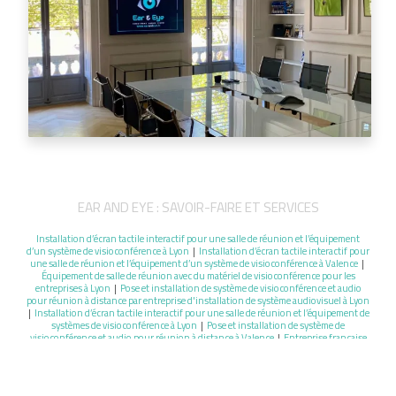
EAR AND EYE : SAVOIR-FAIRE ET SERVICES
Installation d’écran tactile interactif pour une salle de réunion et l’équipement
d’un système de visioconférence à Lyon
|
Installation d’écran tactile interactif pour
une salle de réunion et l’équipement d’un système de visioconférence à Valence
|
Équipement de salle de réunion avec du matériel de visioconférence pour les
entreprises à Lyon
|
Pose et installation de système de visioconférence et audio
pour réunion à distance par entreprise d'installation de système audiovisuel à Lyon
|
Installation d’écran tactile interactif pour une salle de réunion et l’équipement de
systèmes de visioconférence à Lyon
|
Pose et installation de système de
visioconférence et audio pour réunion à distance à Valence
|
Entreprise française
qui propose des solutions de visioconférence et l’installation de matériel audio
vidéo pour professionnel à Lyon
|
Société d'installation de système et de matériel
de visioconférence professionnel à Lyon
|
Devis pour pose et installation home
cinéma avec grand écran led et système audio haut de gamme par entreprise