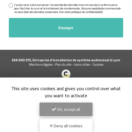
J'autorise ce site à conserver l'ensemble des données transmises dans ce formulaire
pour faciliter le suivi et le traitement de ma demande.
(Aucune exploitation commerciale
ne sera faite des données conservées. Voir notre
politique de confidentialité
)
EAR AND EYE, Entreprise d'installation de système audiovisuel à Lyon
Mentions légales
-
Plan du site
-
Liens utiles
-
Cookies
Création et référencement de site Internet
This site uses cookies and gives you control over what
Demande de Devis
Secteur
-
En savoir +
you want to activate
EAR AND EYE
Sitemap
OK, accept all
9.1
Fermer
/10
Entreprise d'installation de système audiovisuel à Lyon
7 avis
Deny all cookies
Équipement d’une salle de réunion à Romans-sur-Isère