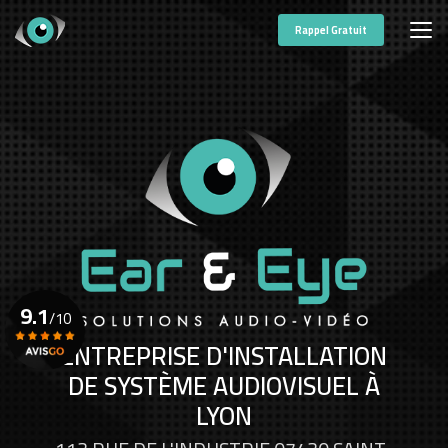
Aller
au
Rappel Gratuit
contenu
principal
9.1
/10
ENTREPRISE D'INSTALLATION
DE SYSTÈME AUDIOVISUEL À
Voir le certificat
LYON