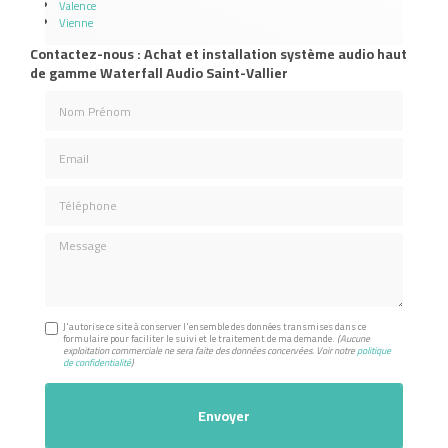
Valence
Vienne
Contactez-nous : Achat et installation système audio haut
de gamme Waterfall Audio Saint-Vallier
Nom Prénom
Email
Téléphone
Message
J'autorise ce site à conserver l'ensemble des données transmises dans ce
formulaire pour faciliter le suivi et le traitement de ma demande.
(Aucune
exploitation commerciale ne sera faite des données concervées. Voir notre
politique
de confidentialité
)