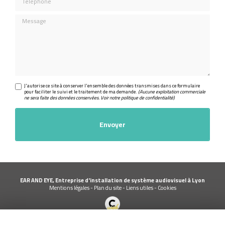
Message
J'autorise ce site à conserver l'ensemble des données transmises dans ce formulaire
pour faciliter le suivi et le traitement de ma demande.
(Aucune exploitation commerciale
ne sera faite des données conservées. Voir notre
politique de confidentialité
)
EAR AND EYE, Entreprise d'installation de système audiovisuel à Lyon
Mentions légales
-
Plan du site
-
Liens utiles
-
Cookies
Création et référencement de site Internet