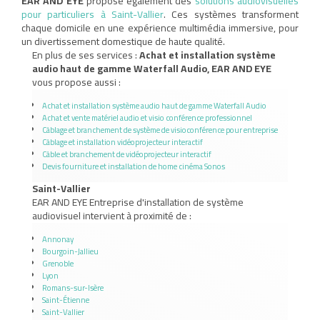
EAR AND EYE
propose également des
solutions audiovisuelles
pour particuliers à Saint-Vallier
. Ces systèmes transforment
chaque domicile en une expérience multimédia immersive, pour
un divertissement domestique de haute qualité.
En plus de ses services :
Achat et installation système
audio haut de gamme Waterfall Audio, EAR AND EYE
vous propose aussi :
Achat et installation système audio haut de gamme Waterfall Audio
Achat et vente matériel audio et visio conférence professionnel
Câblage et branchement de système de visioconférence pour entreprise
Câblage et installation vidéoprojecteur interactif
Câble et branchement de vidéoprojecteur interactif
Devis fourniture et installation de home cinéma Sonos
Saint-Vallier
EAR AND EYE Entreprise d'installation de système
audiovisuel intervient à proximité de :
Annonay
Bourgoin-Jallieu
Grenoble
Lyon
Romans-sur-Isère
Saint-Étienne
Saint-Vallier