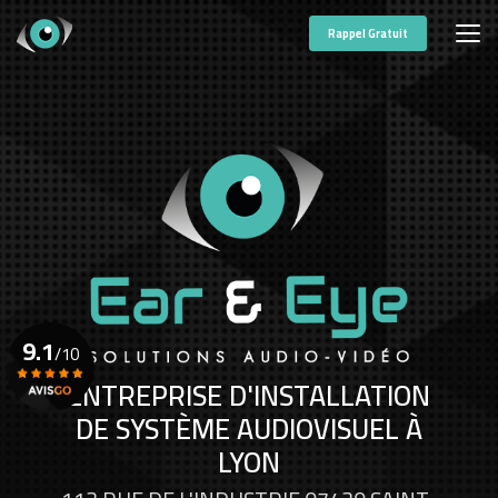
Aller
au
Rappel Gratuit
contenu
principal
9.1
/10
ENTREPRISE D'INSTALLATION
DE SYSTÈME AUDIOVISUEL À
Voir le certificat
LYON