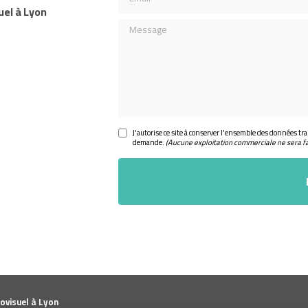
uel à Lyon
Message
J'autorise ce site à conserver l'ensemble des données tra
demande.
(Aucune exploitation commerciale ne sera f
ovisuel à Lyon