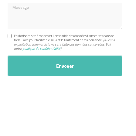
Message
J'autorise ce site à conserver l'ensemble des données transmises dans ce
formulaire pour faciliter le suivi et le traitement de ma demande.
(Aucune
exploitation commerciale ne sera faite des données concervées. Voir
notre
politique de confidentialité
)