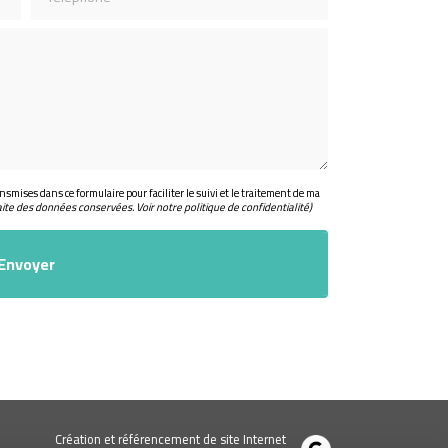
nsmises dans ce formulaire pour faciliter le suivi et le traitement de ma
aite des données conservées. Voir notre
politique de confidentialité
)
Création et référencement de site Internet