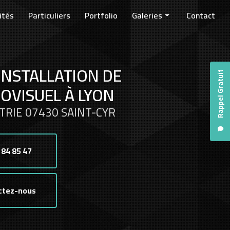
ités
Particuliers
Portfolio
Galeries
Contact
Entreprises
Collectivités
INSTALLATION DE
Particuliers
Rappel Gratuit
OVISUEL À LYON
TRIE 07430 SAINT-CYR
 84 85 47
ctez-nous