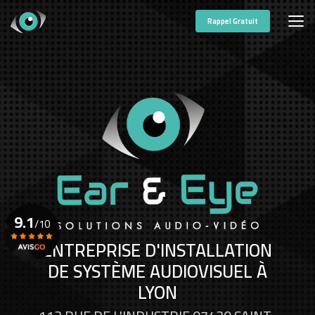
Aller
au
Rappel Gratuit
contenu
principal
9.1
/10
ENTREPRISE D'INSTALLATION
DE SYSTÈME AUDIOVISUEL À
Voir le certificat
LYON