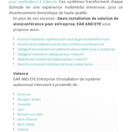
pour particuliers à Valence
. Ces systèmes transforment chaque
domicile en une expérience multimédia immersive, pour un
divertissement domestique de haute qualité.
En plus de ses services :
Devis installation de solution de
visioconférence pour entreprise, EAR AND EYE
vous
propose aussi :
Achat et installation système audio haut de gamme Waterfall Audio
Achat et vente matériel audio et visio conférence professionnel
Câblage et branchement de système de visioconférence pour entreprise
Câblage et installation vidéoprojecteur interactif
Câble et branchement de vidéoprojecteur interactif
Devis fourniture et installation de home cinéma Sonos
Valence
EAR AND EYE Entreprise d'installation de système
audiovisuel intervient à proximité de :
Annonay
Bourgoin-Jallieu
Grenoble
Lyon
Romans-sur-Isère
Saint-Étienne
Saint-Vallier
Valence