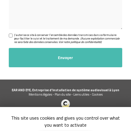
J'autorise ce site à conserver l'ensemble des données transmises dans ce formulaire
pour faciliter le suivi et le traitement de ma demande.
(Aucune exploitation commerciale
ne sera faite des données conservées. Voir notre
politique de confidentialité
)
EAR AND EYE, Entreprise d'installation de système audiovisuel à Lyon
Mentions légales
-
Plan du site
-
Liens utiles
-
Cookies
Création et référencement de site Internet
This site uses cookies and gives you control over what
Demande de Devis
Secteur
-
En savoir +
you want to activate
EAR AND EYE
Sitemap