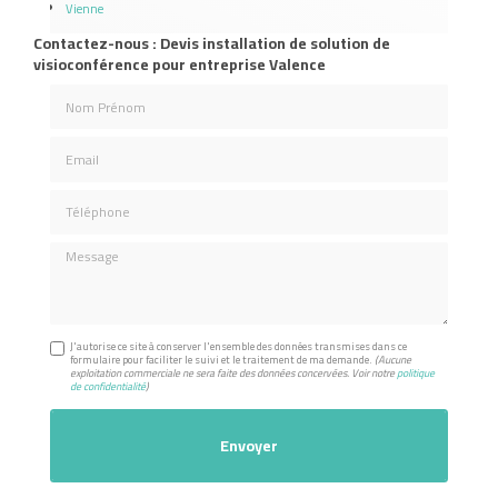
Vienne
Contactez-nous : Devis installation de solution de
visioconférence pour entreprise Valence
Nom Prénom
Email
Téléphone
Message
J'autorise ce site à conserver l'ensemble des données transmises dans ce
formulaire pour faciliter le suivi et le traitement de ma demande.
(Aucune
exploitation commerciale ne sera faite des données concervées. Voir notre
politique
de confidentialité
)