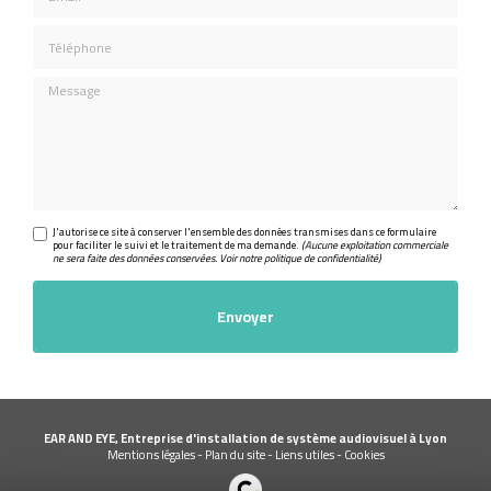
Téléphone
Message
J'autorise ce site à conserver l'ensemble des données transmises dans ce formulaire
pour faciliter le suivi et le traitement de ma demande.
(Aucune exploitation commerciale
ne sera faite des données conservées. Voir notre
politique de confidentialité
)
EAR AND EYE, Entreprise d'installation de système audiovisuel à Lyon
Mentions légales
-
Plan du site
-
Liens utiles
-
Cookies