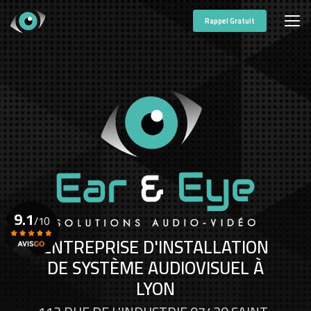
Aller
au
Rappel Gratuit
contenu
principal
9.1
/10
ENTREPRISE D'INSTALLATION
DE SYSTÈME AUDIOVISUEL À
Voir le certificat
LYON