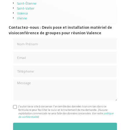
Saint-Étienne
Saint-Vallier
Valence
Vienne
Contactez-nous : Devis pose et installation matériel de
visioconférence de groupes pour réunion Valence
Nom Prénom
Email
Téléphone
Message
J'autorise ce site à conserver l'ensemble des données transmises dans ce
formulaire pour faciliter le suivi et le traitement de ma demande.
(Aucune
exploitation commerciale ne sera faite des données concervées. Voir notre
politique
de confidentialité
)