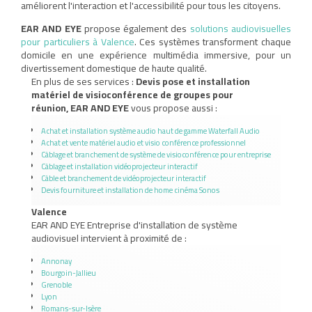
améliorent l'interaction et l'accessibilité pour tous les citoyens.
EAR AND EYE
propose également des
solutions audiovisuelles
pour particuliers à Valence
. Ces systèmes transforment chaque
domicile en une expérience multimédia immersive, pour un
divertissement domestique de haute qualité.
En plus de ses services :
Devis pose et installation
matériel de visioconférence de groupes pour
réunion, EAR AND EYE
vous propose aussi :
Achat et installation système audio haut de gamme Waterfall Audio
Achat et vente matériel audio et visio conférence professionnel
Câblage et branchement de système de visioconférence pour entreprise
Câblage et installation vidéoprojecteur interactif
Câble et branchement de vidéoprojecteur interactif
Devis fourniture et installation de home cinéma Sonos
Valence
EAR AND EYE Entreprise d'installation de système
audiovisuel intervient à proximité de :
Annonay
Bourgoin-Jallieu
Grenoble
Lyon
Romans-sur-Isère