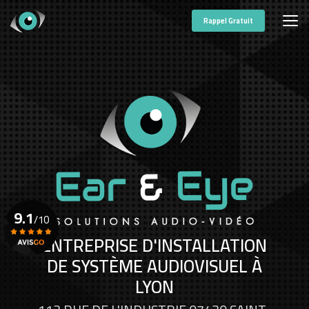
Aller
au
Rappel Gratuit
contenu
principal
9.1
/10
ENTREPRISE D'INSTALLATION
DE SYSTÈME AUDIOVISUEL À
Voir le certificat
LYON