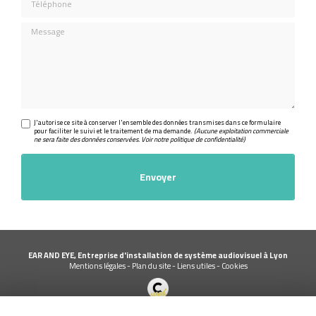
Message
J'autorise ce site à conserver l'ensemble des données transmises dans ce formulaire
pour faciliter le suivi et le traitement de ma demande.
(Aucune exploitation commerciale
ne sera faite des données conservées. Voir notre
politique de confidentialité
)
EAR AND EYE, Entreprise d'installation de système audiovisuel à Lyon
Mentions légales
-
Plan du site
-
Liens utiles
-
Cookies
Création et référencement de site Internet