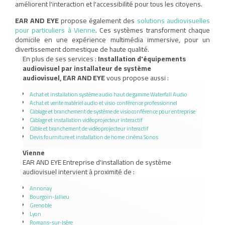
améliorent l'interaction et l'accessibilité pour tous les citoyens.
EAR AND EYE
propose également des
solutions audiovisuelles
pour particuliers à Vienne
. Ces systèmes transforment chaque
domicile en une expérience multimédia immersive, pour un
divertissement domestique de haute qualité.
En plus de ses services :
Installation d'équipements
audiovisuel par installateur de système
audiovisuel, EAR AND EYE
vous propose aussi :
Achat et installation système audio haut de gamme Waterfall Audio
Achat et vente matériel audio et visio conférence professionnel
Câblage et branchement de système de visioconférence pour entreprise
Câblage et installation vidéoprojecteur interactif
Câble et branchement de vidéoprojecteur interactif
Devis fourniture et installation de home cinéma Sonos
Vienne
EAR AND EYE Entreprise d'installation de système
audiovisuel intervient à proximité de :
Annonay
Bourgoin-Jallieu
Grenoble
Lyon
Romans-sur-Isère