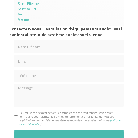
Saint-Étienne
Saint-Vallier
Valence
Vienne
Contactez-nous : Installation d'équipements audiovisuel
par installateur de système audiovisuel Vienne
Nom Prénom
Email
Téléphone
Message
J'autorise ce site à conserver l'ensemble des données transmises dans ce
formulaire pour faciliter le suivi et le traitement de ma demande.
(Aucune
exploitation commerciale ne sera faite des données concervées. Voir notre
politique
de confidentialité
)