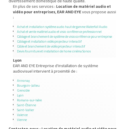
divertissement domestique de haute qualité.
En plus de ses services :
Location de matériel audio et
vidéo pour entreprises, EAR AND EYE
vous propose aussi
:
Achat et installation système audio haut de gamme Waterfall Audio
Achat et vente matériel audio et visio conférence professionnel
Câblage et branchement de système de visioconférence pour entreprise
Câblage et installation vidéoprojecteur interactif
Câble et branchement de vidéoprojecteur interactif
Devis fourniture et installation de home cinéma Sonos
Lyon
EAR AND EYE Entreprise d'installation de système
audiovisuel intervient à proximité de :
Annonay
Bourgoin-Jallieu
Grenoble
Lyon
Romans-sur-Isère
Saint-Étienne
Saint-Vallier
Valence
Vienne
Contactez-nous : Location de matériel audio et vidéo pour