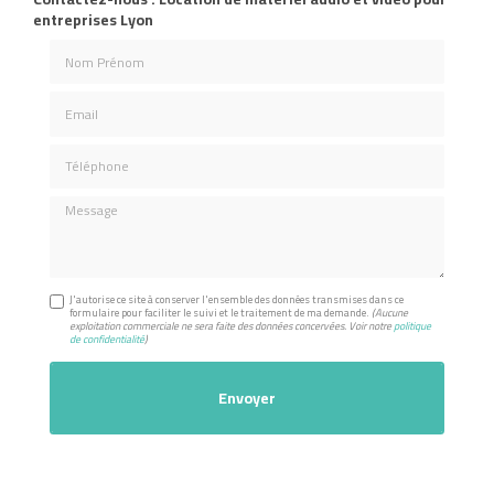
entreprises Lyon
Nom Prénom
Email
Téléphone
Message
J'autorise ce site à conserver l'ensemble des données transmises dans ce
formulaire pour faciliter le suivi et le traitement de ma demande.
(Aucune
exploitation commerciale ne sera faite des données concervées. Voir notre
politique
de confidentialité
)