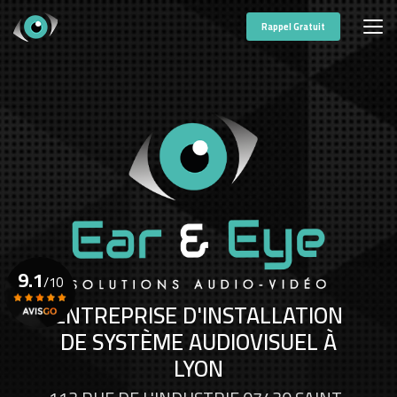
Aller
au
Rappel Gratuit
contenu
principal
9.1
/10
ENTREPRISE D'INSTALLATION
DE SYSTÈME AUDIOVISUEL À
Voir le certificat
LYON