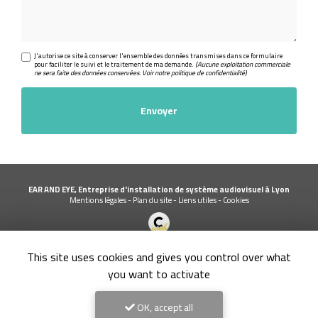
J'autorise ce site à conserver l'ensemble des données transmises dans ce formulaire
pour faciliter le suivi et le traitement de ma demande.
(Aucune exploitation commerciale
ne sera faite des données conservées. Voir notre
politique de confidentialité
)
EAR AND EYE, Entreprise d'installation de système audiovisuel à Lyon
Mentions légales
-
Plan du site
-
Liens utiles
-
Cookies
Création et référencement de site Internet
This site uses cookies and gives you control over what
Demande de Devis
Secteur
-
En savoir +
you want to activate
EAR AND EYE
Sitemap
OK, accept all
Fermer