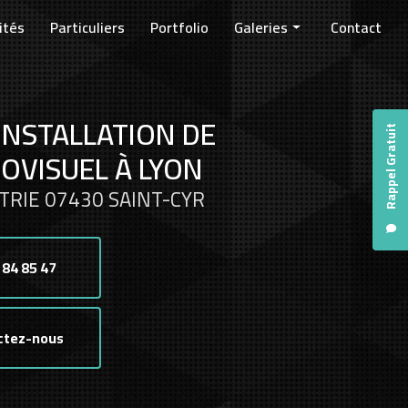
ités
Particuliers
Portfolio
Galeries
Contact
Entreprises
Collectivités
INSTALLATION DE
Particuliers
Rappel Gratuit
OVISUEL À LYON
TRIE 07430 SAINT-CYR
 84 85 47
ctez-nous