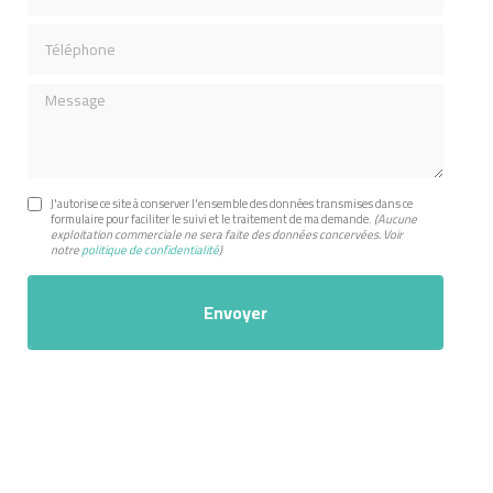
Téléphone
Message
J'autorise ce site à conserver l'ensemble des données transmises dans ce
formulaire pour faciliter le suivi et le traitement de ma demande.
(Aucune
exploitation commerciale ne sera faite des données concervées. Voir
notre
politique de confidentialité
)