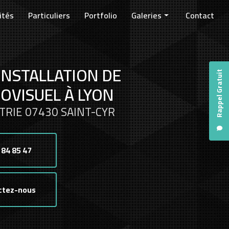
ités
Particuliers
Portfolio
Galeries
Contact
Entreprises
Collectivités
INSTALLATION DE
Particuliers
Rappel Gratuit
OVISUEL À LYON
TRIE 07430 SAINT-CYR
 84 85 47
ctez-nous