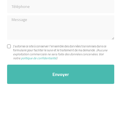
Téléphone
Message
J'autorise ce site à conserver l'ensemble des données transmises dans ce
formulaire pour faciliter le suivi et le traitement de ma demande.
(Aucune
exploitation commerciale ne sera faite des données concervées. Voir
notre
politique de confidentialité
)