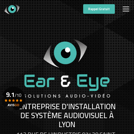
Aller
au
Rappel Gratuit
contenu
principal
9.1
/10
ENTREPRISE D'INSTALLATION
DE SYSTÈME AUDIOVISUEL À
Voir le certificat
LYON