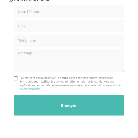
Nom Prénom
Email
Téléphone
Message
J'autorise ce site à conserver l'ensemble des données transmises dans ce
formulaire pour faciliter le suivi et le traitement de ma demande.
(Aucune
exploitation commerciale ne sera faite des données concervées. Voir notre
politique
de confidentialité
)