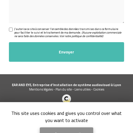
J'autorise ce site à conserver l'ensemble des données transmises dans ce formulaire
pour faciliter le suivi et le traitement de ma demande.
(Aucune exploitation commerciale
ne sera faite des données conservées. Voir notre
politique de confidentialité
)
EAR AND EYE, Entreprise d'installation de système audiovisuel à Lyon
Mentions légales
-
Plan du site
-
Liens utiles
-
Cookies
Création et référencement de site Internet
This site uses cookies and gives you control over what
Demande de Devis
Secteur
-
En savoir +
you want to activate
EAR AND EYE
Sitemap