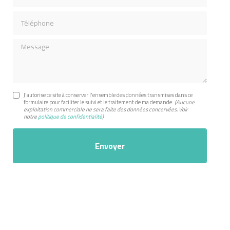
Téléphone
Message
J'autorise ce site à conserver l'ensemble des données transmises dans ce
formulaire pour faciliter le suivi et le traitement de ma demande.
(Aucune
exploitation commerciale ne sera faite des données concervées. Voir
notre
politique de confidentialité
)