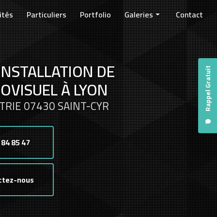
ités
Particuliers
Portfolio
Galeries
Contact
Entreprises
Collectivités
INSTALLATION DE
Particuliers
Rappel Gratuit
OVISUEL À LYON
TRIE 07430 SAINT-CYR
 84 85 47
ctez-nous