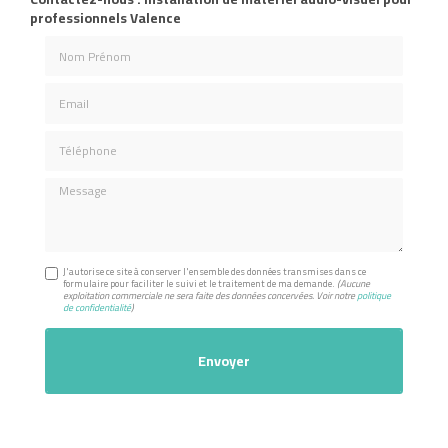
professionnels Valence
Nom Prénom
Email
Téléphone
Message
J'autorise ce site à conserver l'ensemble des données transmises dans ce
formulaire pour faciliter le suivi et le traitement de ma demande.
(Aucune
exploitation commerciale ne sera faite des données concervées. Voir notre
politique
de confidentialité
)