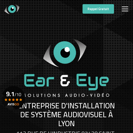
Aller
au
Rappel Gratuit
contenu
principal
9.1
/10
ENTREPRISE D'INSTALLATION
DE SYSTÈME AUDIOVISUEL À
Voir le certificat
LYON