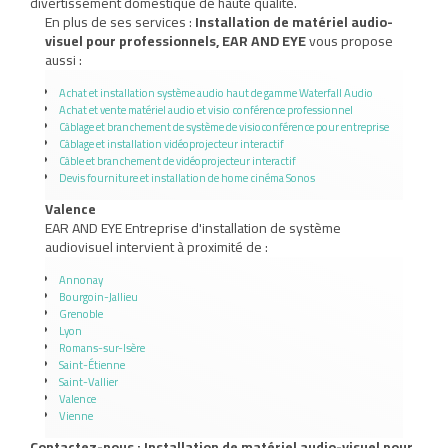
divertissement domestique de haute qualité.
En plus de ses services :
Installation de matériel audio-
visuel pour professionnels, EAR AND EYE
vous propose
aussi :
Achat et installation système audio haut de gamme Waterfall Audio
Achat et vente matériel audio et visio conférence professionnel
Câblage et branchement de système de visioconférence pour entreprise
Câblage et installation vidéoprojecteur interactif
Câble et branchement de vidéoprojecteur interactif
Devis fourniture et installation de home cinéma Sonos
Valence
EAR AND EYE Entreprise d'installation de système
audiovisuel intervient à proximité de :
Annonay
Bourgoin-Jallieu
Grenoble
Lyon
Romans-sur-Isère
Saint-Étienne
Saint-Vallier
Valence
Vienne
Contactez-nous : Installation de matériel audio-visuel pour