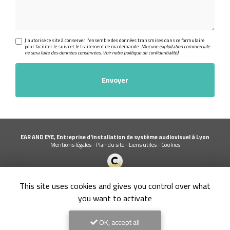
J'autorise ce site à conserver l'ensemble des données transmises dans ce formulaire
pour faciliter le suivi et le traitement de ma demande.
(Aucune exploitation commerciale
ne sera faite des données conservées. Voir notre
politique de confidentialité
)
EAR AND EYE, Entreprise d'installation de système audiovisuel à Lyon
Mentions légales
-
Plan du site
-
Liens utiles
-
Cookies
Création et référencement de site Internet
This site uses cookies and gives you control over what
Demande de Devis
Secteur
-
En savoir +
you want to activate
EAR AND EYE
Sitemap
OK, accept all
Fermer