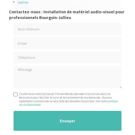
Vienne
Contactez-nous : Installation de matériel audio-visuel pour
professionnels Bourgoin-Jallieu
Nom Prénom
Email
Téléphone
Message
J'autorise ce site à conserver l'ensemble des données transmises dans ce
formulaire pour faciliter le suivi et le traitement de ma demande.
(Aucune
exploitation commerciale ne sera faite des données concervées. Voir notre
politique
de confidentialité
)