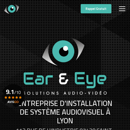
Aller
au
Rappel Gratuit
contenu
principal
9.1
/10
ENTREPRISE D'INSTALLATION
DE SYSTÈME AUDIOVISUEL À
Voir le certificat
LYON