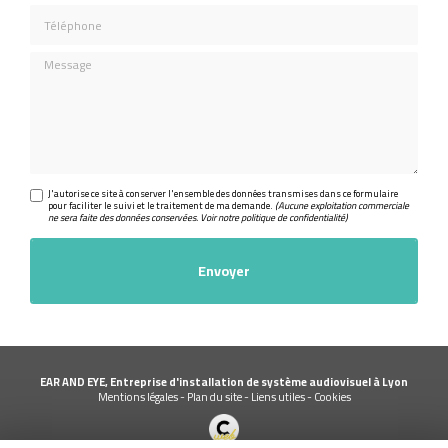
Téléphone
Message
J'autorise ce site à conserver l'ensemble des données transmises dans ce formulaire
pour faciliter le suivi et le traitement de ma demande.
(Aucune exploitation commerciale
ne sera faite des données conservées. Voir notre
politique de confidentialité
)
EAR AND EYE, Entreprise d'installation de système audiovisuel à Lyon
Mentions légales
-
Plan du site
-
Liens utiles
-
Cookies