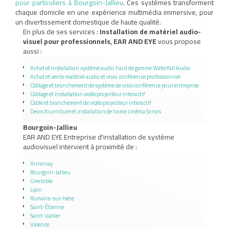
pour particuliers à Bourgoin-Jallieu
. Ces systèmes transforment
chaque domicile en une expérience multimédia immersive, pour
un divertissement domestique de haute qualité.
En plus de ses services :
Installation de matériel audio-
visuel pour professionnels, EAR AND EYE
vous propose
aussi :
Achat et installation système audio haut de gamme Waterfall Audio
Achat et vente matériel audio et visio conférence professionnel
Câblage et branchement de système de visioconférence pour entreprise
Câblage et installation vidéoprojecteur interactif
Câble et branchement de vidéoprojecteur interactif
Devis fourniture et installation de home cinéma Sonos
Bourgoin-Jallieu
EAR AND EYE Entreprise d'installation de système
audiovisuel intervient à proximité de :
Annonay
Bourgoin-Jallieu
Grenoble
Lyon
Romans-sur-Isère
Saint-Étienne
Saint-Vallier
Valence