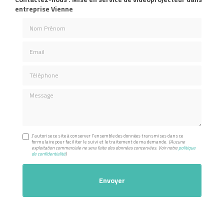
entreprise Vienne
Nom Prénom
Email
Téléphone
Message
J'autorise ce site à conserver l'ensemble des données transmises dans ce
formulaire pour faciliter le suivi et le traitement de ma demande.
(Aucune
exploitation commerciale ne sera faite des données concervées. Voir notre
politique
de confidentialité
)