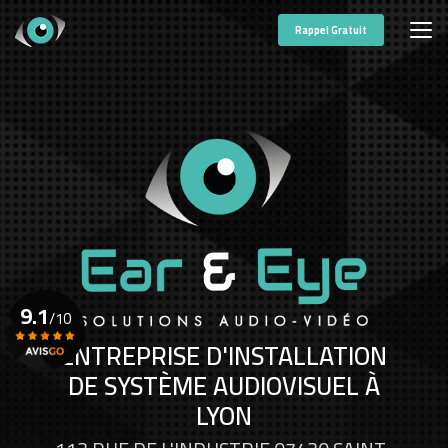
Aller
au
Rappel Gratuit
contenu
principal
9.1
/10
ENTREPRISE D'INSTALLATION
DE SYSTÈME AUDIOVISUEL À
Voir le certificat
LYON