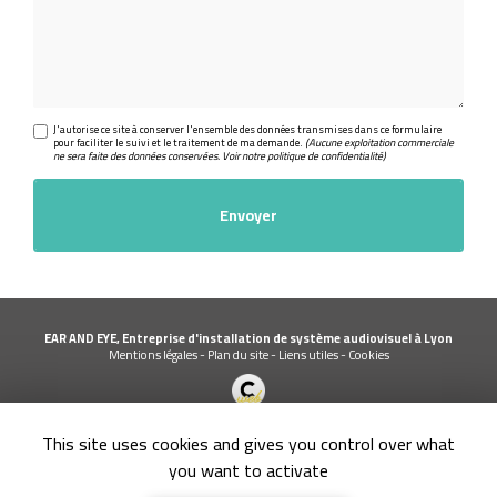
J'autorise ce site à conserver l'ensemble des données transmises dans ce formulaire
pour faciliter le suivi et le traitement de ma demande.
(Aucune exploitation commerciale
ne sera faite des données conservées. Voir notre
politique de confidentialité
)
EAR AND EYE, Entreprise d'installation de système audiovisuel à Lyon
Mentions légales
-
Plan du site
-
Liens utiles
-
Cookies
Création et référencement de site Internet
This site uses cookies and gives you control over what
Demande de Devis
Secteur
-
En savoir +
you want to activate
EAR AND EYE
Sitemap