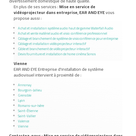
divertissement domestique de haute qualité.
En plus de ses services :
Mise en service de
vidéoprojecteur dans entreprise, EAR AND EYE
vous
propose aussi :
Achat et installation système audio haut de gamme Waterfall Audio
Achat et vente matériel audio et visio conférence professionnel
Câblage et branchement de système de visioconférence pour entreprise
Câblage et installation vidéoprojecteur interactif
Câble et branchement de vidéoprojecteur interactif
Devis fourniture et installation de home cinéma Sonos
Vienne
EAR AND EYE Entreprise d'installation de système
audiovisuel intervient à proximité de :
Annonay
Bourgoin-Jallieu
Grenoble
Lyon
Romans-sur-Isère
Saint-Étienne
Saint-Vallier
Valence
Vienne
Contactez-nous : Mise en service de vidéoprojecteur dans