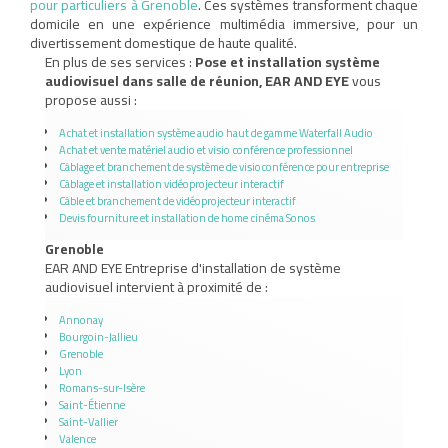
pour particuliers à Grenoble
. Ces systèmes transforment chaque
domicile en une expérience multimédia immersive, pour un
divertissement domestique de haute qualité.
En plus de ses services :
Pose et installation système
audiovisuel dans salle de réunion, EAR AND EYE
vous
propose aussi :
Achat et installation système audio haut de gamme Waterfall Audio
Achat et vente matériel audio et visio conférence professionnel
Câblage et branchement de système de visioconférence pour entreprise
Câblage et installation vidéoprojecteur interactif
Câble et branchement de vidéoprojecteur interactif
Devis fourniture et installation de home cinéma Sonos
Grenoble
EAR AND EYE Entreprise d'installation de système
audiovisuel intervient à proximité de :
Annonay
Bourgoin-Jallieu
Grenoble
Lyon
Romans-sur-Isère
Saint-Étienne
Saint-Vallier
Valence