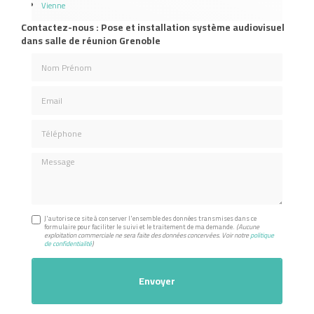
Vienne
Contactez-nous : Pose et installation système audiovisuel
dans salle de réunion Grenoble
Nom Prénom
Email
Téléphone
Message
J'autorise ce site à conserver l'ensemble des données transmises dans ce
formulaire pour faciliter le suivi et le traitement de ma demande.
(Aucune
exploitation commerciale ne sera faite des données concervées. Voir notre
politique
de confidentialité
)