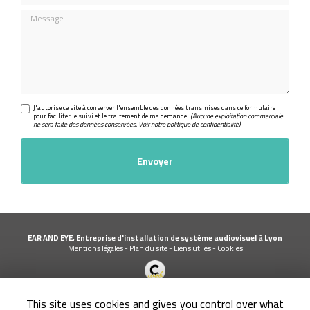
Message
J'autorise ce site à conserver l'ensemble des données transmises dans ce formulaire
pour faciliter le suivi et le traitement de ma demande.
(Aucune exploitation commerciale
ne sera faite des données conservées. Voir notre
politique de confidentialité
)
EAR AND EYE, Entreprise d'installation de système audiovisuel à Lyon
Mentions légales
-
Plan du site
-
Liens utiles
-
Cookies
Création et référencement de site Internet
This site uses cookies and gives you control over what
Demande de Devis