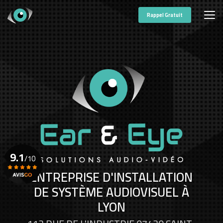
Aller
au
Rappel Gratuit
contenu
principal
9.1
/10
ENTREPRISE D'INSTALLATION
DE SYSTÈME AUDIOVISUEL À
Voir le certificat
LYON