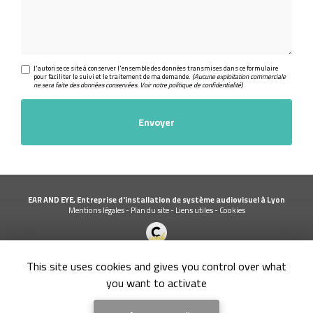
J'autorise ce site à conserver l'ensemble des données transmises dans ce formulaire
pour faciliter le suivi et le traitement de ma demande.
(Aucune exploitation commerciale
ne sera faite des données conservées. Voir notre
politique de confidentialité
)
EAR AND EYE, Entreprise d'installation de système audiovisuel à Lyon
Mentions légales
-
Plan du site
-
Liens utiles
-
Cookies
Création et référencement de site Internet
This site uses cookies and gives you control over what
Demande de Devis
Secteur
-
En savoir +
you want to activate
EAR AND EYE
Sitemap