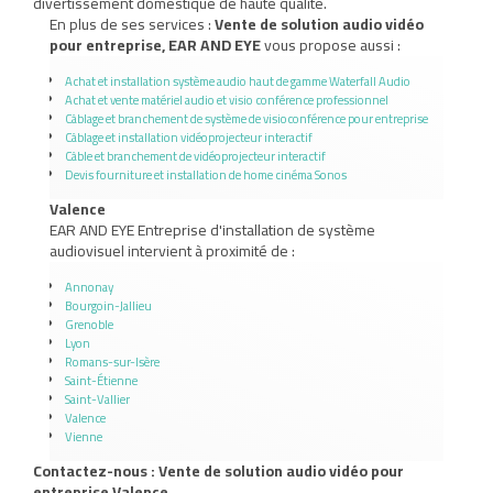
divertissement domestique de haute qualité.
En plus de ses services :
Vente de solution audio vidéo
pour entreprise, EAR AND EYE
vous propose aussi :
Achat et installation système audio haut de gamme Waterfall Audio
Achat et vente matériel audio et visio conférence professionnel
Câblage et branchement de système de visioconférence pour entreprise
Câblage et installation vidéoprojecteur interactif
Câble et branchement de vidéoprojecteur interactif
Devis fourniture et installation de home cinéma Sonos
Valence
EAR AND EYE Entreprise d'installation de système
audiovisuel intervient à proximité de :
Annonay
Bourgoin-Jallieu
Grenoble
Lyon
Romans-sur-Isère
Saint-Étienne
Saint-Vallier
Valence
Vienne
Contactez-nous : Vente de solution audio vidéo pour
entreprise Valence