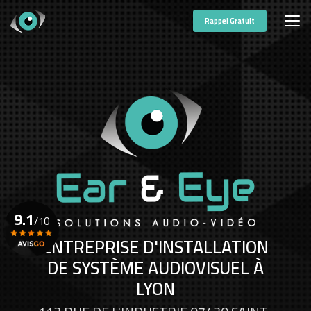
Aller
au
Rappel Gratuit
contenu
principal
9.1
/10
ENTREPRISE D'INSTALLATION
DE SYSTÈME AUDIOVISUEL À
Voir le certificat
LYON