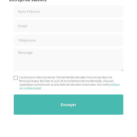
Nom Prénom
Email
Téléphone
Message
J'autorise ce site à conserver l'ensemble des données transmises dans ce
formulaire pour faciliter le suivi et le traitement de ma demande.
(Aucune
exploitation commerciale ne sera faite des données concervées. Voir notre
politique
de confidentialité
)