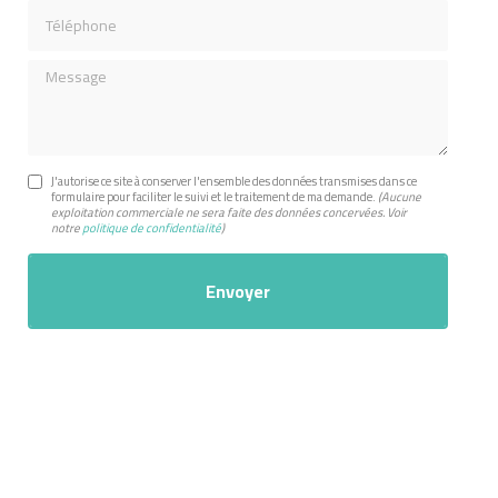
Téléphone
Message
J'autorise ce site à conserver l'ensemble des données transmises dans ce
formulaire pour faciliter le suivi et le traitement de ma demande.
(Aucune
exploitation commerciale ne sera faite des données concervées. Voir
notre
politique de confidentialité
)