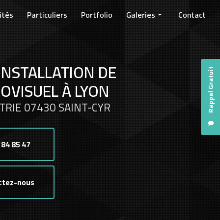
ités
Particuliers
Portfolio
Galeries
Contact
Entreprises
Collectivités
INSTALLATION DE
Particuliers
Rappel Gratuit
OVISUEL À LYON
TRIE 07430 SAINT-CYR
 84 85 47
ctez-nous