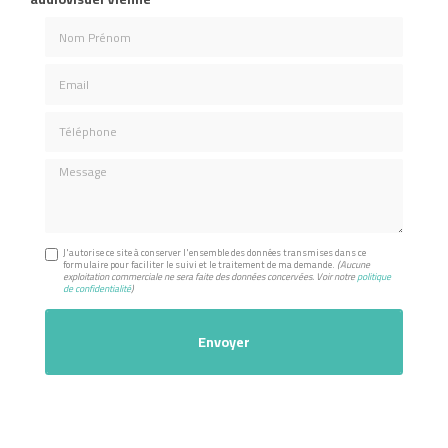
Nom Prénom
Email
Téléphone
Message
J'autorise ce site à conserver l'ensemble des données transmises dans ce
formulaire pour faciliter le suivi et le traitement de ma demande.
(Aucune
exploitation commerciale ne sera faite des données concervées. Voir notre
politique
de confidentialité
)