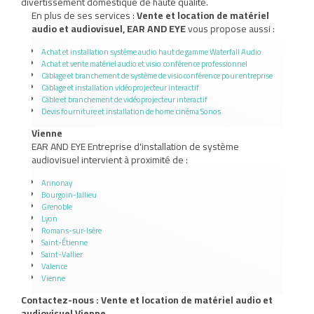
divertissement domestique de haute qualité.
En plus de ses services :
Vente et location de matériel
audio et audiovisuel, EAR AND EYE
vous propose aussi :
Achat et installation système audio haut de gamme Waterfall Audio
Achat et vente matériel audio et visio conférence professionnel
Câblage et branchement de système de visioconférence pour entreprise
Câblage et installation vidéoprojecteur interactif
Câble et branchement de vidéoprojecteur interactif
Devis fourniture et installation de home cinéma Sonos
Vienne
EAR AND EYE Entreprise d'installation de système
audiovisuel intervient à proximité de :
Annonay
Bourgoin-Jallieu
Grenoble
Lyon
Romans-sur-Isère
Saint-Étienne
Saint-Vallier
Valence
Vienne
Contactez-nous : Vente et location de matériel audio et
audiovisuel Vienne