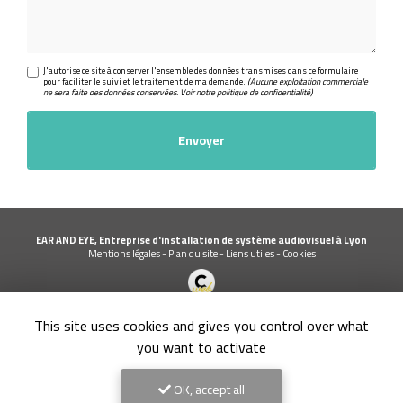
J'autorise ce site à conserver l'ensemble des données transmises dans ce formulaire
pour faciliter le suivi et le traitement de ma demande.
(Aucune exploitation commerciale
ne sera faite des données conservées. Voir notre
politique de confidentialité
)
EAR AND EYE, Entreprise d'installation de système audiovisuel à Lyon
Mentions légales
-
Plan du site
-
Liens utiles
-
Cookies
Création et référencement de site Internet
This site uses cookies and gives you control over what
Demande de Devis
Secteur
-
En savoir +
you want to activate
EAR AND EYE
Sitemap
OK, accept all
Fermer