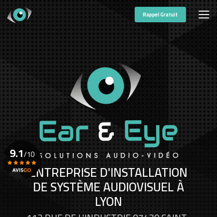
Aller
au
Rappel Gratuit
contenu
principal
9.1
/10
ENTREPRISE D'INSTALLATION
DE SYSTÈME AUDIOVISUEL À
Voir le certificat
LYON