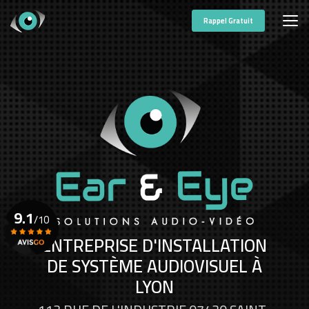
Aller
au
Rappel Gratuit
contenu
principal
9.1
/10
ENTREPRISE D'INSTALLATION
DE SYSTÈME AUDIOVISUEL À
Voir le certificat
LYON