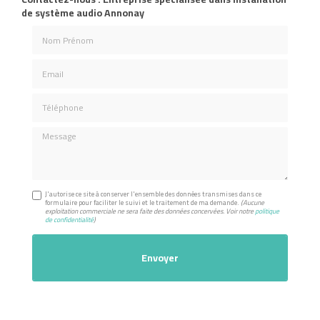
de système audio Annonay
Nom Prénom
Email
Téléphone
Message
J'autorise ce site à conserver l'ensemble des données transmises dans ce
formulaire pour faciliter le suivi et le traitement de ma demande.
(Aucune
exploitation commerciale ne sera faite des données concervées. Voir notre
politique
de confidentialité
)