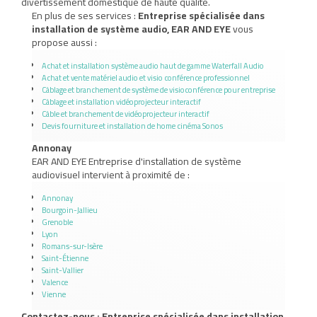
divertissement domestique de haute qualité.
En plus de ses services :
Entreprise spécialisée dans
installation de système audio, EAR AND EYE
vous
propose aussi :
Achat et installation système audio haut de gamme Waterfall Audio
Achat et vente matériel audio et visio conférence professionnel
Câblage et branchement de système de visioconférence pour entreprise
Câblage et installation vidéoprojecteur interactif
Câble et branchement de vidéoprojecteur interactif
Devis fourniture et installation de home cinéma Sonos
Annonay
EAR AND EYE Entreprise d'installation de système
audiovisuel intervient à proximité de :
Annonay
Bourgoin-Jallieu
Grenoble
Lyon
Romans-sur-Isère
Saint-Étienne
Saint-Vallier
Valence
Vienne
Contactez-nous : Entreprise spécialisée dans installation