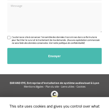
Message
J'autorise ce site à conserver l'ensemble des données transmises dans ce formulaire
pour faciliter le suivi et le traitement de ma demande.
(Aucune exploitation commerciale
ne sera faite des données conservées. Voir notre
politique de confidentialité
)
EAR AND EYE, Entreprise d'installation de système audiovisuel à Lyon
Mentions légales
-
Plan du site
-
Liens utiles
-
Cookies
Création et référencement de site Internet
This site uses cookies and gives you control over what
Demande de Devis