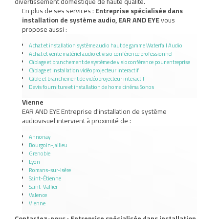
divertissement domestique de haute qualité.
En plus de ses services :
Entreprise spécialisée dans
installation de système audio, EAR AND EYE
vous
propose aussi :
Achat et installation système audio haut de gamme Waterfall Audio
Achat et vente matériel audio et visio conférence professionnel
Câblage et branchement de système de visioconférence pour entreprise
Câblage et installation vidéoprojecteur interactif
Câble et branchement de vidéoprojecteur interactif
Devis fourniture et installation de home cinéma Sonos
Vienne
EAR AND EYE Entreprise d'installation de système
audiovisuel intervient à proximité de :
Annonay
Bourgoin-Jallieu
Grenoble
Lyon
Romans-sur-Isère
Saint-Étienne
Saint-Vallier
Valence
Vienne
Contactez-nous : Entreprise spécialisée dans installation