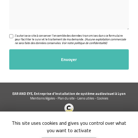
J'autorise ce site à conserver l'ensemble des données transmises dans ce formulaire
pour faciliter le suivi et le traitement de ma demande.
(Aucune exploitation commerciale
ne sera faite des données conservées. Voir notre
politique de confidentialité
)
EAR AND EYE, Entreprise d'installation de système audiovisuel à Lyon
Mentions légales
-
Plan du site
-
Liens utiles
-
Cookies
Création et référencement de site Internet
This site uses cookies and gives you control over what
Demande de Devis
Secteur
-
En savoir +
you want to activate
EAR AND EYE
Sitemap