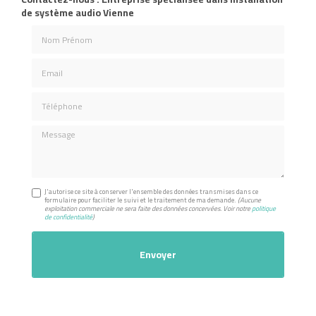
de système audio Vienne
Nom Prénom
Email
Téléphone
Message
J'autorise ce site à conserver l'ensemble des données transmises dans ce
formulaire pour faciliter le suivi et le traitement de ma demande.
(Aucune
exploitation commerciale ne sera faite des données concervées. Voir notre
politique
de confidentialité
)