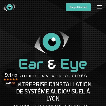
Aller
au
Rappel Gratuit
contenu
principal
9.1
/10
ENTREPRISE D'INSTALLATION
DE SYSTÈME AUDIOVISUEL À
Voir le certificat
LYON