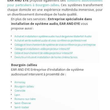
EAR AND EYE
propose également des
solutions audiovisuelles
pour particuliers à Bourgoin-Jallieu
. Ces systèmes transforment
chaque domicile en une expérience multimédia immersive, pour
un divertissement domestique de haute qualité.
En plus de ses services :
Entreprise spécialisée dans
installation de système audio, EAR AND EYE
vous
propose aussi :
Achat et installation système audio haut de gamme Waterfall Audio
Achat et vente matériel audio et visio conférence professionnel
Câblage et branchement de système de visioconférence pour entreprise
Câblage et installation vidéoprojecteur interactif
Câble et branchement de vidéoprojecteur interactif
Devis fourniture et installation de home cinéma Sonos
Bourgoin-Jallieu
EAR AND EYE Entreprise d'installation de système
audiovisuel intervient à proximité de :
Annonay
Bourgoin-Jallieu
Grenoble
Lyon
Romans-sur-Isère
Saint-Étienne
Saint-Vallier