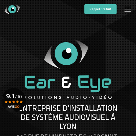
Aller
au
Rappel Gratuit
contenu
principal
9.1
/10
ENTREPRISE D'INSTALLATION
DE SYSTÈME AUDIOVISUEL À
Voir le certificat
LYON