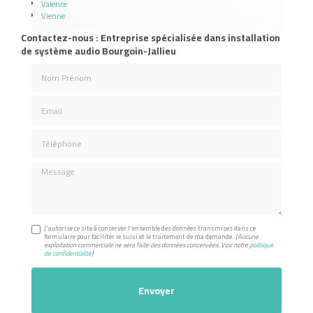
Valence
Vienne
Contactez-nous : Entreprise spécialisée dans installation
de système audio Bourgoin-Jallieu
Nom Prénom
Email
Téléphone
Message
J'autorise ce site à conserver l'ensemble des données transmises dans ce
formulaire pour faciliter le suivi et le traitement de ma demande.
(Aucune
exploitation commerciale ne sera faite des données concervées. Voir notre
politique
de confidentialité
)