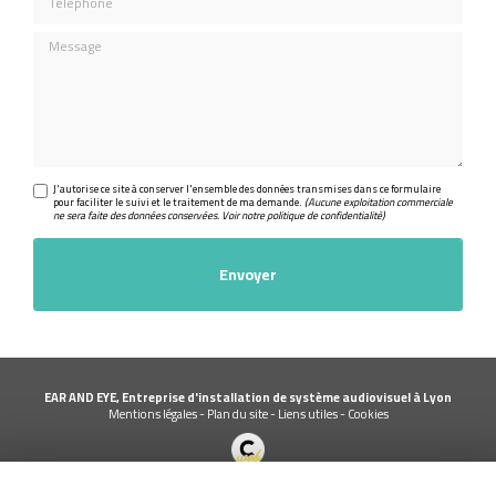
Message
J'autorise ce site à conserver l'ensemble des données transmises dans ce formulaire
pour faciliter le suivi et le traitement de ma demande.
(Aucune exploitation commerciale
ne sera faite des données conservées. Voir notre
politique de confidentialité
)
EAR AND EYE, Entreprise d'installation de système audiovisuel à Lyon
Mentions légales
-
Plan du site
-
Liens utiles
-
Cookies
Création et référencement de site Internet