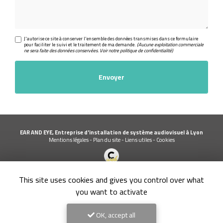
J'autorise ce site à conserver l'ensemble des données transmises dans ce formulaire
pour faciliter le suivi et le traitement de ma demande.
(Aucune exploitation commerciale
ne sera faite des données conservées. Voir notre
politique de confidentialité
)
EAR AND EYE, Entreprise d'installation de système audiovisuel à Lyon
Mentions légales
-
Plan du site
-
Liens utiles
-
Cookies
Création et référencement de site Internet
This site uses cookies and gives you control over what
Demande de Devis
Secteur
-
En savoir +
you want to activate
EAR AND EYE
Sitemap
OK, accept all
Fermer