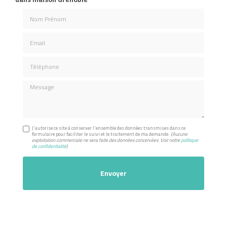
Nom Prénom
Email
Téléphone
Message
J'autorise ce site à conserver l'ensemble des données transmises dans ce
formulaire pour faciliter le suivi et le traitement de ma demande.
(Aucune
exploitation commerciale ne sera faite des données concervées. Voir notre
politique
de confidentialité
)