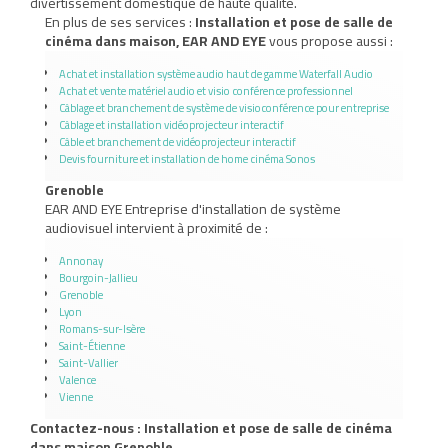
divertissement domestique de haute qualité.
En plus de ses services :
Installation et pose de salle de
cinéma dans maison, EAR AND EYE
vous propose aussi :
Achat et installation système audio haut de gamme Waterfall Audio
Achat et vente matériel audio et visio conférence professionnel
Câblage et branchement de système de visioconférence pour entreprise
Câblage et installation vidéoprojecteur interactif
Câble et branchement de vidéoprojecteur interactif
Devis fourniture et installation de home cinéma Sonos
Grenoble
EAR AND EYE Entreprise d'installation de système
audiovisuel intervient à proximité de :
Annonay
Bourgoin-Jallieu
Grenoble
Lyon
Romans-sur-Isère
Saint-Étienne
Saint-Vallier
Valence
Vienne
Contactez-nous : Installation et pose de salle de cinéma
dans maison Grenoble