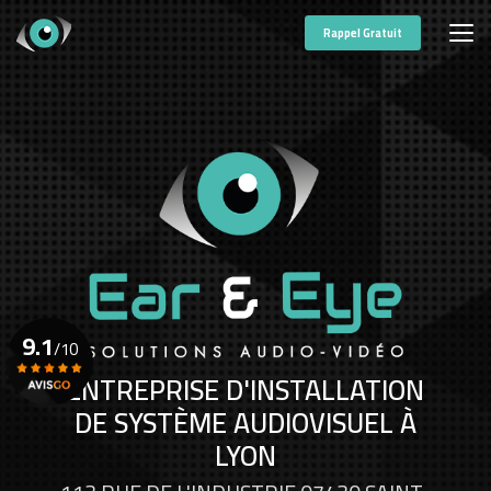
Aller
au
Rappel Gratuit
contenu
principal
9.1
/10
ENTREPRISE D'INSTALLATION
DE SYSTÈME AUDIOVISUEL À
Voir le certificat
LYON