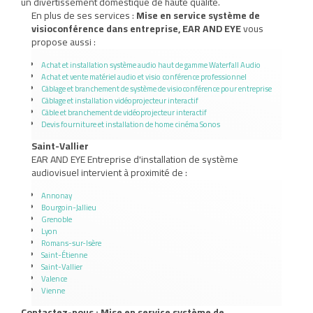
un divertissement domestique de haute qualité.
En plus de ses services :
Mise en service système de
visioconférence dans entreprise, EAR AND EYE
vous
propose aussi :
Achat et installation système audio haut de gamme Waterfall Audio
Achat et vente matériel audio et visio conférence professionnel
Câblage et branchement de système de visioconférence pour entreprise
Câblage et installation vidéoprojecteur interactif
Câble et branchement de vidéoprojecteur interactif
Devis fourniture et installation de home cinéma Sonos
Saint-Vallier
EAR AND EYE Entreprise d'installation de système
audiovisuel intervient à proximité de :
Annonay
Bourgoin-Jallieu
Grenoble
Lyon
Romans-sur-Isère
Saint-Étienne
Saint-Vallier
Valence
Vienne
Contactez-nous : Mise en service système de