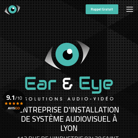
Aller
au
Rappel Gratuit
contenu
principal
9.1
/10
ENTREPRISE D'INSTALLATION
DE SYSTÈME AUDIOVISUEL À
Voir le certificat
LYON