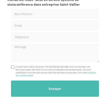
visioconférence dans entreprise Saint-Vallier
Nom Prénom
Email
Téléphone
Message
J'autorise ce site à conserver l'ensemble des données transmises dans ce
formulaire pour faciliter le suivi et le traitement de ma demande.
(Aucune
exploitation commerciale ne sera faite des données concervées. Voir notre
politique
de confidentialité
)