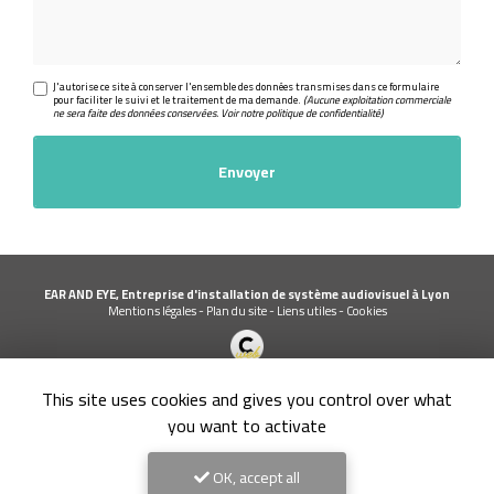
J'autorise ce site à conserver l'ensemble des données transmises dans ce formulaire
pour faciliter le suivi et le traitement de ma demande.
(Aucune exploitation commerciale
ne sera faite des données conservées. Voir notre
politique de confidentialité
)
EAR AND EYE, Entreprise d'installation de système audiovisuel à Lyon
Mentions légales
-
Plan du site
-
Liens utiles
-
Cookies
Création et référencement de site Internet
This site uses cookies and gives you control over what
Demande de Devis
Secteur
-
En savoir +
you want to activate
EAR AND EYE
Sitemap
OK, accept all
Fermer